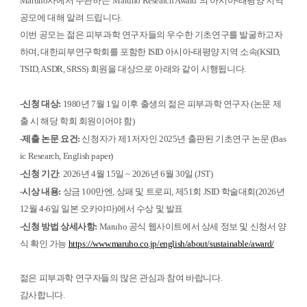
Maruho사에서 주관하는 'Maruho Research Award' 의 아시아-태평양 지역
공모에 대해 알려 드립니다.
이번 공모는 젊은 피부과학 연구자들의 우수한 기초연구를 발굴하고자
하며,
대한피부연구학회를 포함한 ISID 아시아-태평양 지역 소속
(K
SID,
TSID, ASDR, SRSS)
회원
을 대상으로 아래와 같이 시행됩니다.
-신청 대상:
1980년 7월 1일 이후 출생의 젊은 피부과학 연구자 (논문 제
출 시 해당 학회 회원이어야 함)
-제출 논문 요건:
신청자가 제1저자인 2025년 출판된 기초연구 논문 (Bas
ic Research
, English paper)
-신청 기간
:
2026년 4월 15일 ~ 2026년 6월 30일 (JST)
-시상 내용:
상금 100만엔, 상패 및 트로피,
제51회 JSID 학술대회(
2026년
12월 4-6일 일본 오카야마)
에서 수상 및 발표
-신청 방법
상세사항
:
Maruho 공식 웹사이트에서 상세 정보 및 신청서 양
식 확인 가능
https://www.maruho.co.jp/english/about/sustainable/award/
젊은 피부과학 연구자들의 많은 관심과 참여 바랍니다.
감사합니다.