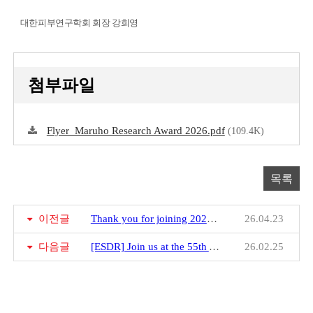
대한피부연구학회 회장 강희영
첨부파일
Flyer_Maruho Research Award 2026.pdf
(109.4K)
목록
이전글
Thank you for joining 2026 33rd KSID Annual Meeting x 1st ISID/APAC Meeting
26.04.23
다음글
[ESDR] Join us at the 55th Annual ESDR Meeting in Heidelberg!
26.02.25